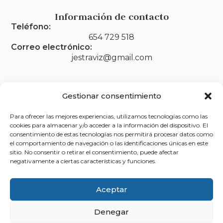
Información de contacto
Teléfono:
654 729 518
Correo electrónico:
jestraviz@gmail.com
Gestionar consentimiento
Legal
Para ofrecer las mejores experiencias, utilizamos tecnologías como las
Aviso legal
cookies para almacenar y/o acceder a la información del dispositivo. El
consentimiento de estas tecnologías nos permitirá procesar datos como
Política de privacidad
el comportamiento de navegación o las identificaciones únicas en este
sitio. No consentir o retirar el consentimiento, puede afectar
Política de cookies (UE)
negativamente a ciertas características y funciones.
Accesibilidad
Aceptar
Denegar