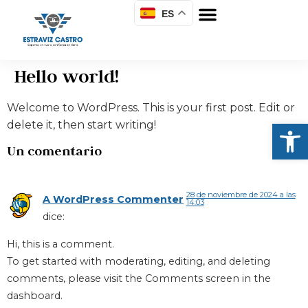
ES
Hello world!
Welcome to WordPress. This is your first post. Edit or
Abrir
delete it, then start writing!
Un comentario
28 de noviembre de 2024 a las
A WordPress Commenter
14:03
dice:
Hi, this is a comment.
To get started with moderating, editing, and deleting
comments, please visit the Comments screen in the
dashboard.